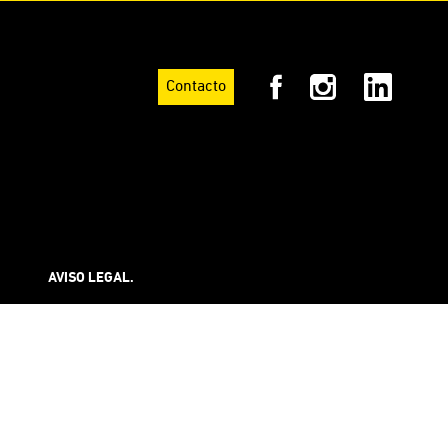
Contacto
AVISO LEGAL.
Los diseños, marcas y contenidos publicados en
este sitio (www.mxreloaded.mx) se encuentran
registrados ante las autoridades competentes y
por lo tanto están protegidos contra cualquier
reproducción, venta, oferta en venta, distribución,
o importación no autorizada por su titular.
Derechos Reservados, Ariel Rojo. Copyright 2026.*