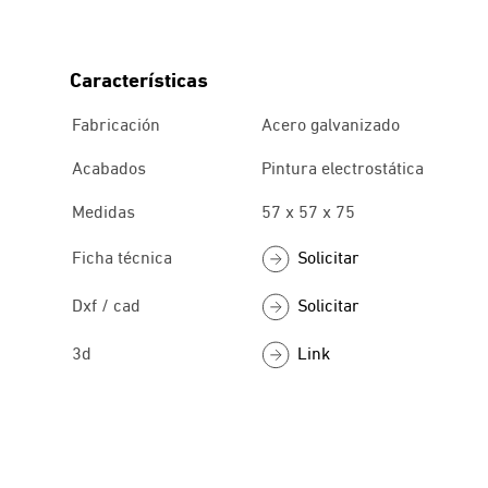
Características
Fabricación
Acero galvanizado
Acabados
Pintura electrostática
Medidas
57 x 57 x 75
Solicitar
Ficha técnica
Solicitar
Dxf / cad
Link
3d