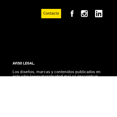
Contacto
AVISO LEGAL.
Los diseños, marcas y contenidos publicados en
este sitio (www.mxreloaded.mx) se encuentran
registrados ante las autoridades competentes y
por lo tanto están protegidos contra cualquier
reproducción, venta, oferta en venta, distribución,
o importación no autorizada por su titular.
Derechos Reservados, Ariel Rojo. Copyright 2026.*