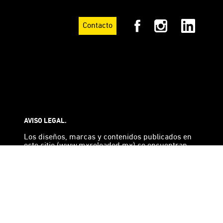
Contacto
AVISO LEGAL.
Los diseños, marcas y contenidos publicados en
este sitio (www.mxreloaded.mx) se encuentran
registrados ante las autoridades competentes y
por lo tanto están protegidos contra cualquier
reproducción, venta, oferta en venta, distribución,
o importación no autorizada por su titular.
Derechos Reservados, Ariel Rojo. Copyright 2026.*